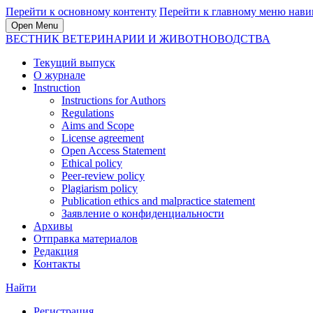
Перейти к основному контенту
Перейти к главному меню нави
Open Menu
ВЕСТНИК ВЕТЕРИНАРИИ И ЖИВОТНОВОДСТВА
Текущий выпуск
О журнале
Instruction
Instructions for Authors
Regulations
Aims and Scope
License agreement
Open Access Statement
Ethical policy
Peer-review policy
Plagiarism policy
Publication ethics and malpractice statement
Заявление о конфиденциальности
Архивы
Отправка материалов
Редакция
Контакты
Найти
Регистрация