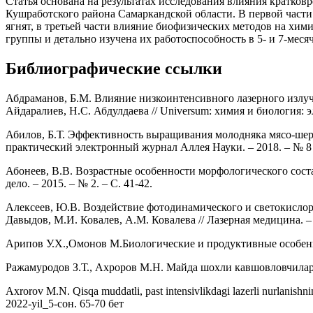
Статья основана на результатах исследования влияния кратков
Кушработского района Самаркандской области. В первой части
ягнят, в третьей части влияние биофизических методов на хи
группы и детально изучена их работоспособность в 5- и 7-меся
Библиографические ссылки
Абдраманов, Б.М. Влияние низкоинтенсивного лазерного излуче
Айдаралиев, Н.С. Абдулдаева // Universum: химия и биология: эле
Абилов, Б.Т. Эффективность выращивания молодняка мясо-шер
практический электронный журнал Аллея Науки. – 2018. – № 8 (24)
Абонеев, В.В. Возрастные особенности морфологического соста
дело. – 2015. – № 2. – С. 41-42.
Алексеев, Ю.В. Воздействие фотодинамического и светокислоро
Давыдов, М.И. Ковалев, А.М. Ковалева // Лазерная медицина. – 20
Арипов У.Х.,Омонов М.Биологические и продуктивные особенно
Ражамуродов З.Т., Ахроров М.Н. Майда шохли кавшовловчилар 
Axrorov M.N. Qisqa muddatli, past intensivlikdagi lazerli nurlanis
2022-yil_5-сон. 65-70 бет