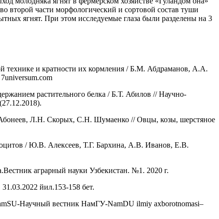
ыход молодняка ягнят в фермерском хозяйстве «Гуландом она»
во второй части морфологический и сортовой состав туши
ытных ягнят. При этом исследуемые глаза были разделены на 3
й технике и кратности их кормления / Б.М. Абдраманов, А.А.
/ 7universum.com
жанием растительного белка / Б.Т. Абилов // Научно-
(27.12.2018).
Абонеев, Л.Н. Скорых, С.Н. Шумаенко // Овцы, козы, шерстяное
итов / Ю.В. Алексеев, Т.Г. Бархина, А.В. Иванов, Е.В.
Вестник аграрный науки Узбекистан. №1. 2020 г.
1.03.2022 йил.153-158 бет.
ettin of NamSU-Научный вестник НамГУ-NamDU ilmiy axborotnomasi–