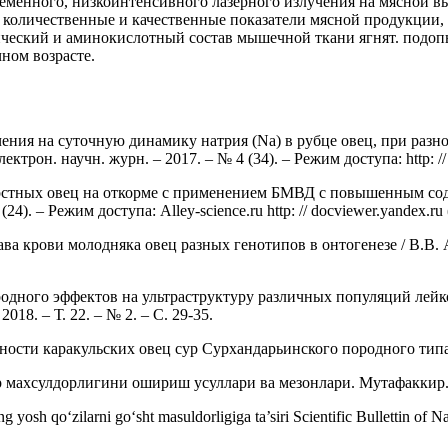
ременного, низкоинтенсивного лазерного излучения на мясной в
 количественные и качественные показатели мясной продукции, 
мический и аминокислотный состав мышечной ткани ягнят. подоп
чном возрасте.
ния на суточную динамику натрия (Na) в рубце овец, при разно
ктрон. научн. журн. – 2017. – № 4 (34). – Режим доступа: http: /
стных овец на откорме с применением БМВД с повышенным содер
. – Режим доступа: Alley-science.ru http: // docviewer.yandex.ru 
ва крови молодняка овец разных генотипов в онтогенезе / В.В. 
дного эффектов на ультраструктуру различных популяций лейкоц
18. – Т. 22. – № 2. – С. 29-35.
сти каракульских овец сур Сурхандарьинского породного типа.
махсулдорлигини ошириш усуллари ва мезонлари. Мутафаккир. 3
hning yosh qo‘zilarni go‘sht masuldorligiga ta’siri Scientific Bull