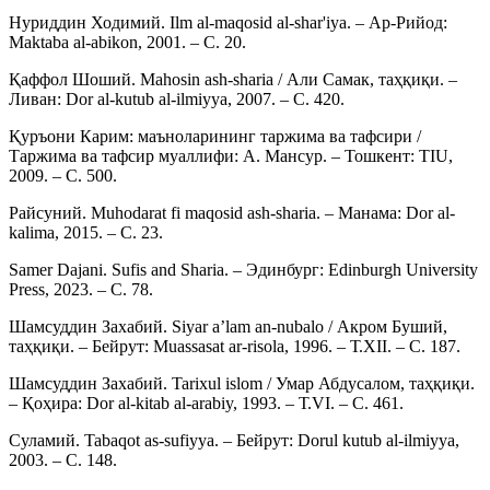
Нуриддин Ходимий. Ilm al-maqosid al-shar'iya. – Ар-Рийод:
Maktaba al-abikon, 2001. – С. 20.
Қаффол Шоший. Mahosin ash-sharia / Али Самак, таҳқиқи. –
Ливан: Dor al-kutub al-ilmiyya, 2007. – С. 420.
Қуръони Карим: маъноларининг таржима ва тафсири /
Таржима ва тафсир муаллифи: А. Мансуp. – Тошкент: TIU,
2009. – С. 500.
Райсуний. Muhodarat fi maqosid ash-sharia. – Манама: Dor al-
kalima, 2015. – С. 23.
Samer Dajani. Sufis and Sharia. – Эдинбург: Edinburgh University
Press, 2023. – С. 78.
Шамсуддин Захабий. Siyar a’lam an-nubalo / Акром Буший,
таҳқиқи. – Бейрут: Muassasat ar-risola, 1996. – Т.XII. – С. 187.
Шамсуддин Захабий. Tarixul islom / Умар Абдусалом, таҳқиқи.
– Қоҳира: Dor al-kitab al-arabiy, 1993. – Т.VI. – С. 461.
Суламий. Tabaqot as-sufiyya. – Бейрут: Dorul kutub al-ilmiyya,
2003. – С. 148.