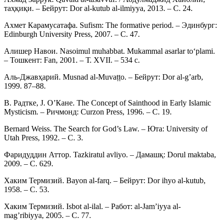
таҳқиқи. – Бейрут: Dor al-kutub al-ilmiyya, 2013. – С. 24.
Ахмет Карамусатафа. Sufism: The formative period. – Эдинбург:
Edinburgh University Press, 2007. – С. 47.
Алишер Навои. Nasoimul muhabbat. Mukammal asarlar to‘plami.
– Тошкент: Fan, 2001. – Т. XVII. – 534 с.
Аль-Джавҳарий. Musnad al-Muvaṭṭo. – Бейрут: Dor al-g’arb,
1999. 87–88.
B. Радтке, J. O’Кане. The Concept of Sainthood in Early Islamic
Mysticism. – Ричмонд: Curzon Press, 1996. – С. 19.
Bernard Weiss. The Search for God’s Law. – Юта: University of
Utah Press, 1992. – С. 3.
Фаридуддин Аттор. Tazkiratul avliyo. – Дамашқ: Dorul maktaba,
2009. – С. 629.
Хаким Термизий. Bayon al-farq. – Бейрут: Dor ihyo al-kutub,
1958. – С. 53.
Хаким Термизий. Isbot al-ilal. – Работ: al-Jam’iyya al-
mag’ribiyya, 2005. – С. 77.