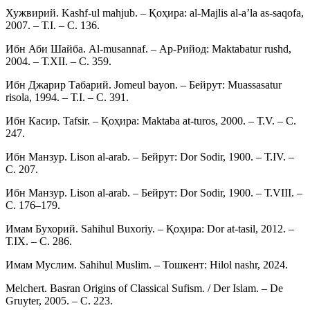
Хужвирий. Kashf-ul mahjub. – Қоҳира: al-Majlis al-a’la as-saqofa,
2007. – Т.I. – С. 136.
Ибн Аби Шайба. Al-musannaf. – Ар-Рийод: Maktabatur rushd,
2004. – Т.XII. – С. 359.
Ибн Джарир Табарий. Jomeul bayon. – Бейрут: Muassasatur
risola, 1994. – Т.I. – С. 391.
Ибн Касир. Tafsir. – Қоҳира: Maktaba at-turos, 2000. – Т.V. – С.
247.
Ибн Манзур. Lison al-arab. – Бейрут: Dor Sodir, 1900. – Т.IV. –
С. 207.
Ибн Манзур. Lison al-arab. – Бейрут: Dor Sodir, 1900. – Т.VIII. –
С. 176–179.
Имам Бухорий. Sahihul Buxoriy. – Қоҳира: Dor at-tasil, 2012. –
Т.IX. – С. 286.
Имам Муслим. Sahihul Muslim. – Тошкент: Hilol nashr, 2024.
Melchert. Basran Origins of Classical Sufism. / Der Islam. – De
Gruyter, 2005. – С. 223.