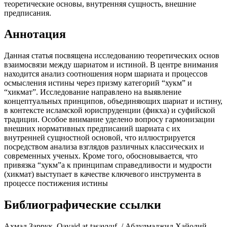
теоретические основы, внутренняя сущность, внешние
предписания.
Аннотация
Данная статья посвящена исследованию теоретических основ
взаимосвязи между шариатом и истиной. В центре внимания
находится анализ соотношения норм шариата и процессов
осмысления истины через призму категорий “хукм” и
“хикмат”. Исследование направлено на выявление
концептуальных принципов, объединяющих шариат и истину,
в контексте исламской юриспруденции (фикха) и суфийской
традиции. Особое внимание уделено вопросу гармонизации
внешних нормативных предписаний шариата с их
внутренней сущностной основой, что иллюстрируется
посредством анализа взглядов различных классических и
современных ученых. Кроме того, обосновывается, что
привязка “хукм”а к принципам справедливости и мудрости
(хикмат) выступает в качестве ключевого инструмента в
процессе постижения истины
Библиографические ссылки
Ахмад Заррук. Qavaid at-tasavvuf. / Абдулмаджид Хайолий,