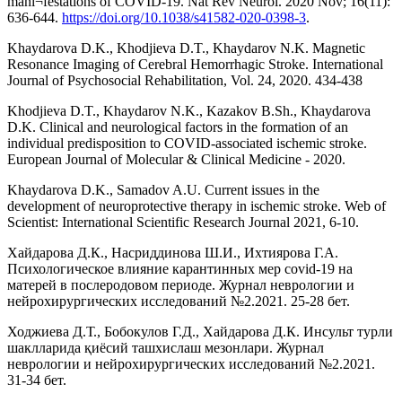
mani¬festations of COVID-19. Nat Rev Neurol. 2020 Nov; 16(11):
636-644.
https://doi.org/10.1038/s41582-020-0398-3
.
Khaydarova D.K., Khodjieva D.T., Khaydarov N.K. Magnetic
Resonance Imaging of Cerebral Hemorrhagic Stroke. International
Journal of Psychosocial Rehabilitation, Vol. 24, 2020. 434-438
Khodjieva D.T., Khaydarov N.K., Kazakov B.Sh., Khaydarova
D.K. Clinical and neurological factors in the formation of an
individual predisposition to COVID-associated ischemic stroke.
European Journal of Molecular & Clinical Medicine - 2020.
Khaydarova D.K., Samadov A.U. Current issues in the
development of neuroprotective therapy in ischemic stroke. Web of
Scientist: International Scientific Research Journal 2021, 6-10.
Хайдарова Д.К., Насриддинова Ш.И., Ихтиярова Г.А.
Психологическое влияние карантинных мер covid-19 на
матерей в послеродовом периоде. Журнал неврологии и
нейрохирургических исследований №2.2021. 25-28 бет.
Ходжиева Д.Т., Бобокулов Г.Д., Хайдарова Д.К. Инсульт турли
шаклларида қиёсий ташхислаш мезонлари. Журнал
неврологии и нейрохирургических исследований №2.2021.
31-34 бет.