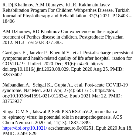
R. Dj.Khalimov, A.M.Djurayev, Kh.R. Rakhmatullayev
Rehabilitation Program For Children Withperthes Disease. Turkish
Journal of Physiotherapy and Rehabilitation. 32(3).2021. Р.18403 –
18406
AM Dzhuraev, RD Khalimov Our experience in the surgical
treatment of Perthes disease in children. Postgraduate Physician
2012. N1.3 Том 50.Р. 377-383.
Garrigues E., Janvier P., Kherabi Y., et al. Post-discharge per¬sistent
symptoms and health-related quality of life after hospital¬ization for
COVID-19. J Infect. 2020 Dec; 81(6): e4-e6. https://
doi.org/10.1016/j.jinf.2020.08.029. Epub 2020 Aug 25. PMID:
32853602
Nalbandian A., Sehgal K., Gupta A., et al. Post-acute COVID-19
syndrome. Nat Med. 2021 Apr; 27(4): 601-615. https://doi.
org/10.1038/s41591-021-01283-z. Epub 2021 Mar 22. PMID:
33753937
Singal C.M.S., Jaiswal P, Seth P SARS-CoV-2, more than a
re¬spiratory virus: its potential role in neuropathogenesis. ACS
Chem Neurosci. 2020 Jul; 11(13): 1887-1899.
https://doi.org/10.1021/
acschemneuro.0c00251. Epub 2020 Jun 18.
PMID: 32491829