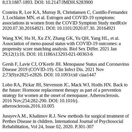
8;13:1887-1893. DOI: 10.2147/JMDH.S283900
Costeira R, Lee KA, Murray B, Christiansen C, Castillo-Fernandez
J, Lochlainn MN, et al. Estrogen and COVID-19 symptoms:
associations in women from the COVID Symptom Study medRxiv
2020.07.30.20164921. DOI: 10.1101/2020.07.30. 20164921
Wang XW, Hu H, Xu ZY, Zhang GK, Yu QH, Yang HL, et al.
Association of meno-pausal status with COVID-19 outcomes: a
propensity score matching analysis. Biol Sex Differ. 2021 Jan
29;12(1):16. DOI: 10.1186/s13293-021-00363-6
Gersh F, Lavie CJ, O'Keefe JH. Menopause Status and Coronavirus
Disease 2019 (COVID-19). Clin Infect Dis. 2021 Nov
2;73(9):e2825-e2826. DOI: 10.1093/cid/ ciaa1447
Lobo RA, Pickar JH, Stevenson JC, Mack WJ, Hodis HN. Back to
the future: Hormone replacement therapy as part of a prevention
strategy for women at the onset of menopause. Atherosclerosis.
2016 Nov;254:282-290. DOI: 10.1016/j.
atherosclerosis.2016.10.005
JurayevA.M., Khalimov R.J. New methods for surgical treatment of
Perthes Disease in children. International Journal of Psychosocial
Rehabilitation, Vol 24, Issue 02, 2020. Р.301-307