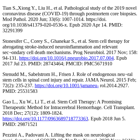
Tian S.,Xiong Y., Liu H., et al. Pathological study of the 2019 novel
coronavirus disease (COVID-19) through postmortem core biopsies.
Mod Pathol. 2020 Jun; 33(6): 1007-1014. https://doi.
org/10.1038/s41379-020-0536-x. Epub 2020 Apr 14. PMID:
32291399
Stonesifer C., Corey S., Ghanekar S., et al. Stem cell therapy for
abrogating stroke-induced neuroinflammation and relevant
sec¬ondary cell death mechanisms. Prog Neurobiol. 2017 Nov; 158:
94-131.
https://doi.org/10.1016/j.pneurobio.2017.07.004
. Epub
2017 Jul 23. PMID: 28743464; PMCID: PMC5671910
Stenudd M., Sabelstrom H., Frisen J. Role of endogenous neu¬ral
stem cells in spinal cord injury and repair. JAMA Neurol. 2015 Feb;
72(2): 235-237.
https://doi.org/10.1001/jamaneu-
rol.2014.2927.
PMID: 25531583
Gao L., Xu W., Li T., et al. Stem Cell Therapy: A Promising
Therapeutic Method for Intracerebral Hemorrhage. Cell Transplant.
2018 Dec; 27(12): 1809-1824.
https://doi.org/10.1177/0963689718773363
. Epub 2018 Jun 5.
PMID: 29871521
Pezzini A., Padovani A. Lifting the mask on neurological