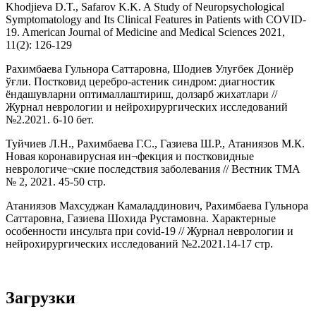
Khodjieva D.T., Safarov K.K. A Study of Neuropsychological
Symptomatology and Its Clinical Features in Patients with COVID-
19. American Journal of Medicine and Medical Sciences 2021,
11(2): 126-129
Рахимбаева Гульнора Саттаровна, Шодиев Улуғбек Дониёр
ўғли. Постковид цeрeбро-астeник синдром: диагностик
ёндашувларни оптималлаштириш, долзарб жихатлари //
Журнал неврологии и нейрохирургических исследований
№2.2021. 6-10 бет.
Туйчиев Л.Н., Рахимбаева Г.С., Газиева Ш.Р., Атаниязов М.К.
Новая коронавирусная ин¬фекция и постковидные
неврологиче¬ские последствия заболевания // Вестник ТМА
№ 2, 2021. 45-50 стр.
Атаниязов Махсуджан Камаладдинович, Рахимбаева Гульнора
Саттаровна, Газиева Шохида Рустамовна. Характерные
особенности инсульта при covid-19 // Журнал неврологии и
нейрохирургических исследований №2.2021.14-17 стр.
Загрузки