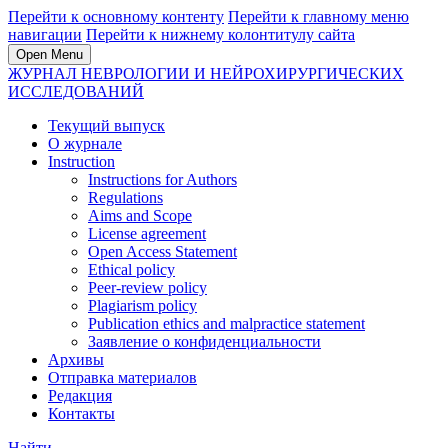
Перейти к основному контенту
Перейти к главному меню
навигации
Перейти к нижнему колонтитулу сайта
Open Menu
ЖУРНАЛ НЕВРОЛОГИИ И НЕЙРОХИРУРГИЧЕСКИХ
ИССЛЕДОВАНИЙ
Текущий выпуск
О журнале
Instruction
Instructions for Authors
Regulations
Aims and Scope
License agreement
Open Access Statement
Ethical policy
Peer-review policy
Plagiarism policy
Publication ethics and malpractice statement
Заявление о конфиденциальности
Архивы
Отправка материалов
Редакция
Контакты
Найти