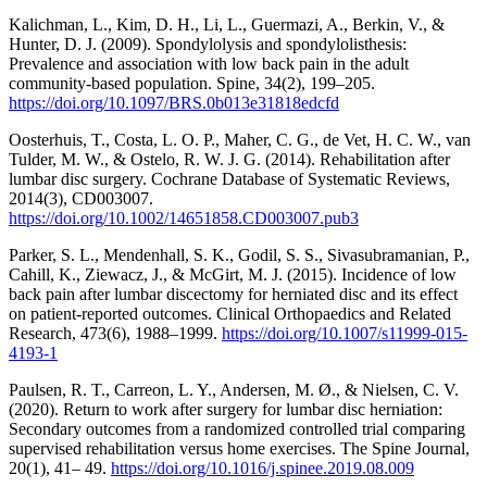
Kalichman, L., Kim, D. H., Li, L., Guermazi, A., Berkin, V., &
Hunter, D. J. (2009). Spondylolysis and spondylolisthesis:
Prevalence and association with low back pain in the adult
community-based population. Spine, 34(2), 199–205.
https://doi.org/10.1097/BRS.0b013e31818edcfd
Oosterhuis, T., Costa, L. O. P., Maher, C. G., de Vet, H. C. W., van
Tulder, M. W., & Ostelo, R. W. J. G. (2014). Rehabilitation after
lumbar disc surgery. Cochrane Database of Systematic Reviews,
2014(3), CD003007.
https://doi.org/10.1002/14651858.CD003007.pub3
Parker, S. L., Mendenhall, S. K., Godil, S. S., Sivasubramanian, P.,
Cahill, K., Ziewacz, J., & McGirt, M. J. (2015). Incidence of low
back pain after lumbar discectomy for herniated disc and its effect
on patient-reported outcomes. Clinical Orthopaedics and Related
Research, 473(6), 1988–1999.
https://doi.org/10.1007/s11999-015-
4193-1
Paulsen, R. T., Carreon, L. Y., Andersen, M. Ø., & Nielsen, C. V.
(2020). Return to work after surgery for lumbar disc herniation:
Secondary outcomes from a randomized controlled trial comparing
supervised rehabilitation versus home exercises. The Spine Journal,
20(1), 41– 49.
https://doi.org/10.1016/j.spinee.2019.08.009