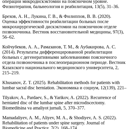
операции микродискэктомии на поясничном уровне.
Физиотерапия, бальнеология и реабилитация, 13(5), 31–36.
Брехов, А. Н., Лукина, Г. В., & Филиппов, В. В. (2020).
Оценка эффективности реабилитации больных после
микрохирургической дискэктомии на поясничном отделе
позвоночника. Вестник восстановительной медицины, 97(3),
56–62.
Койчубеков, А. А., Рамазанов, Т. М., & Аубакирова, А. С.
(2014). Результаты дифференцированной реабилитации
больных с дегенеративными заболеваниями поясничного
отдела позвоночника в послеоперационном периоде. Вестник
Казахского национального медицинского университета, 2,
215–219.
Khusanov, Z. T. (2025). Rehabilitation methods for patients with
lumbar sacral disc herniation. Экономика и социум, 12(139), 221–
Tilyakov, A., Pardaev, S., & Yarikov, A. (2022). Recurrence of
herniated disc of the lumbar spine after microdiscectomy.
Biomeditsina va amaliyot jurnali, 5, 370–377.
Mamadaliyev, A. M., Aliyev, M. A., & Shodiyev, A. S. (2022).
Rehabilitation of patients under spine surgery. Journal of
Biomedicine and Practice, 7(2), 168–174.