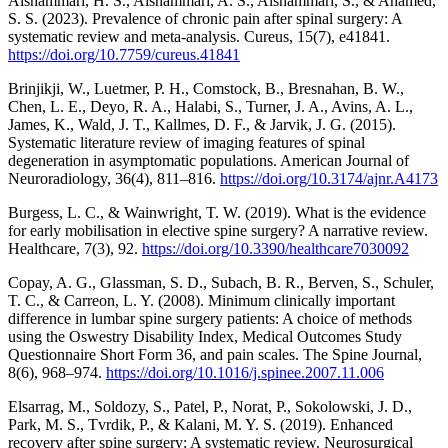
Alshammari, H. S., Alshammari, A. S., Alshammari, S., & Ahamed,
S. S. (2023). Prevalence of chronic pain after spinal surgery: A
systematic review and meta-analysis. Cureus, 15(7), e41841.
https://doi.org/10.7759/cureus.41841
Brinjikji, W., Luetmer, P. H., Comstock, B., Bresnahan, B. W.,
Chen, L. E., Deyo, R. A., Halabi, S., Turner, J. A., Avins, A. L.,
James, K., Wald, J. T., Kallmes, D. F., & Jarvik, J. G. (2015).
Systematic literature review of imaging features of spinal
degeneration in asymptomatic populations. American Journal of
Neuroradiology, 36(4), 811–816.
https://doi.org/10.3174/ajnr.A4173
Burgess, L. C., & Wainwright, T. W. (2019). What is the evidence
for early mobilisation in elective spine surgery? A narrative review.
Healthcare, 7(3), 92.
https://doi.org/10.3390/healthcare7030092
Copay, A. G., Glassman, S. D., Subach, B. R., Berven, S., Schuler,
T. C., & Carreon, L. Y. (2008). Minimum clinically important
difference in lumbar spine surgery patients: A choice of methods
using the Oswestry Disability Index, Medical Outcomes Study
Questionnaire Short Form 36, and pain scales. The Spine Journal,
8(6), 968–974.
https://doi.org/10.1016/j.spinee.2007.11.006
Elsarrag, M., Soldozy, S., Patel, P., Norat, P., Sokolowski, J. D.,
Park, M. S., Tvrdik, P., & Kalani, M. Y. S. (2019). Enhanced
recovery after spine surgery: A systematic review. Neurosurgical