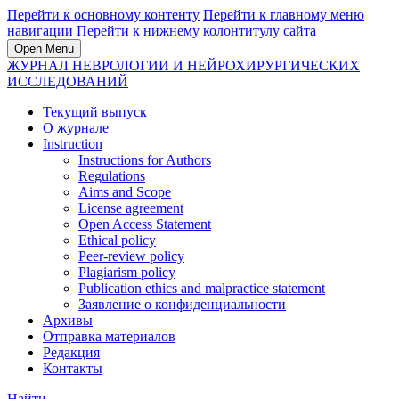
Перейти к основному контенту
Перейти к главному меню
навигации
Перейти к нижнему колонтитулу сайта
Open Menu
ЖУРНАЛ НЕВРОЛОГИИ И НЕЙРОХИРУРГИЧЕСКИХ
ИССЛЕДОВАНИЙ
Текущий выпуск
О журнале
Instruction
Instructions for Authors
Regulations
Aims and Scope
License agreement
Open Access Statement
Ethical policy
Peer-review policy
Plagiarism policy
Publication ethics and malpractice statement
Заявление о конфиденциальности
Архивы
Отправка материалов
Редакция
Контакты
Найти