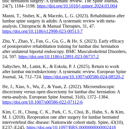
disc herniation surgery: A systematic review. The Spine Journal,
24(7), 1184–1198.
https://doi.org/10.1016/j.spinee.2024.03.004
Manni, T., Stuber, K., & Macedo, L. G. (2023). Rehabilitation after
lumbar spine surgery in adults: A systematic review with meta-
analysis. Chiropractic & Manual Therapies, 31, 47.
https://doi.org/10.1186/s12998-023-00513-7
Zhu, Y., Zhao, Y., Fan, G., Gu, G., & He, S. (2023). Early efficacy
of postoperative rehabilitation training for lumbar disc herniation
after unilateral biportal endoscopy. BMC Musculoskeletal Disorders,
24, 597.
https://doi.org/10.1186/s12891-023-06737-2
Saltychev, M., Laimi, K., & Eskola, P. J. (2025). Return to work
after lumbar microdiskectomy: A systematic review. European Spine
Journal, 34, 712–724.
https://doi.org/10.1007/s00586-024-08520-2
He, J., Xiao, S., Wu, Z., & Yuan, Z. (2022). Microendoscopic
discectomy versus open discectomy for lumbar disc herniation: A
meta-analysis. European Spine Journal, 31(6), 1372–1384.
https://doi.org/10.1007/s00586-022-07112-6
Kim, C. H., Chung, C. K., Park, C. S., Choi, B., Hahn, S., & Kim,
M. J. (2018). Reoperation rate after surgery for lumbar herniated
intervertebral disc disease: Nationwide cohort study. Spine, 43(10),
E237–E245.
https://doi.org/10.1097/BRS.0000000000002418