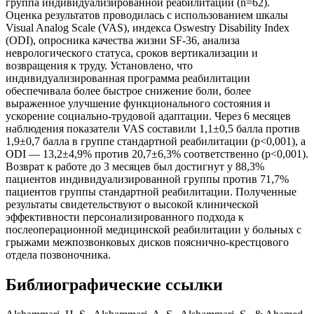
группа индивидуализированной реабилитации (n=62).
Оценка результатов проводилась с использованием шкалы
Visual Analog Scale (VAS), индекса Oswestry Disability Index
(ODI), опросника качества жизни SF-36, анализа
неврологического статуса, сроков вертикализации и
возвращения к труду. Установлено, что
индивидуализированная программа реабилитации
обеспечивала более быстрое снижение боли, более
выраженное улучшение функционального состояния и
ускорение социально-трудовой адаптации. Через 6 месяцев
наблюдения показатели VAS составили 1,1±0,5 балла против
1,9±0,7 балла в группе стандартной реабилитации (p<0,001), а
ODI — 13,2±4,9% против 20,7±6,3% соответственно (p<0,001).
Возврат к работе до 3 месяцев был достигнут у 88,3%
пациентов индивидуализированной группы против 71,7%
пациентов группы стандартной реабилитации. Полученные
результаты свидетельствуют о высокой клинической
эффективности персонализированного подхода к
послеоперационной медицинской реабилитации у больных с
грыжами межпозвонковых дисков пояснично-крестцового
отдела позвоночника.
Библиографические ссылки