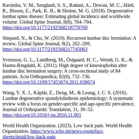
Ravindra, V. M., Senglaub, S. S., Rattani, A., Dewan, M. C., Härtl,
R., Bisson, E., Park, K. B., & Shrime, M. G. (2018). Degenerative
lumbar spine disease: Estimating global incidence and worldwide
volume. Global Spine Journal, 8(8), 784–794.
https://doi.org/10.1177/2192568218770769
Shepard, N., & Cho, W. (2019). Recurrent lumbar disc herniation: A
review. Global Spine Journal, 9(2), 202–209.
https://doi.org/10.1177/2192568217745063
Svensson, G. L., Lundberg, M., Östgaard, H. C., Wendt, G. K., &
Harms-Ringdahl, K. (2011). High degree of kinesiophobia after
lumbar disc herniation surgery: A cross-sectional study of 84
patients. Acta Orthopaedica, 82(6), 732–736.
https://doi.org/10.3109/17453674.2011.636674
Wang, Y. X. J., Káplár, Z., Deng, M., & Leung, J. C. S. (2016).
Lumbar degenerative spondylolisthesis epidemiology: A systematic
review with a focus on gender-specific and age-specific prevalence.
Journal of Orthopaedic Translation, 11, 39–52.
https://doi.org/10.1016/j.jot.2016.11.001
World Health Organization. (2023). Low back pain. World Health
Organization.
https://www.who.int/news-room/fact-
sheets/detail/low-back-pain