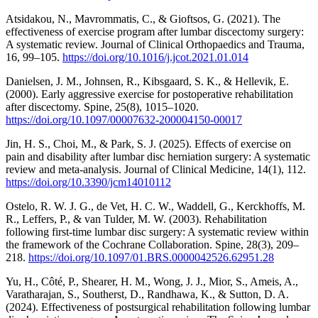
Atsidakou, N., Mavrommatis, C., & Gioftsos, G. (2021). The
effectiveness of exercise program after lumbar discectomy surgery:
A systematic review. Journal of Clinical Orthopaedics and Trauma,
16, 99–105.
https://doi.org/10.1016/j.jcot.2021.01.014
Danielsen, J. M., Johnsen, R., Kibsgaard, S. K., & Hellevik, E.
(2000). Early aggressive exercise for postoperative rehabilitation
after discectomy. Spine, 25(8), 1015–1020.
https://doi.org/10.1097/00007632-200004150-00017
Jin, H. S., Choi, M., & Park, S. J. (2025). Effects of exercise on
pain and disability after lumbar disc herniation surgery: A systematic
review and meta-analysis. Journal of Clinical Medicine, 14(1), 112.
https://doi.org/10.3390/jcm14010112
Ostelo, R. W. J. G., de Vet, H. C. W., Waddell, G., Kerckhoffs, M.
R., Leffers, P., & van Tulder, M. W. (2003). Rehabilitation
following first-time lumbar disc surgery: A systematic review within
the framework of the Cochrane Collaboration. Spine, 28(3), 209–
218.
https://doi.org/10.1097/01.BRS.0000042526.62951.28
Yu, H., Côté, P., Shearer, H. M., Wong, J. J., Mior, S., Ameis, A.,
Varatharajan, S., Southerst, D., Randhawa, K., & Sutton, D. A.
(2024). Effectiveness of postsurgical rehabilitation following lumbar