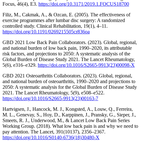
Focus, 46(4), E3.
https://doi.org/10.3171/2019.1.FOCUS18700
Filiz, M., Cakmak, A., & Ozcan, E. (2005). The effectiveness of
exercise programmes after lumbar disc surgery: A randomized
controlled study. Clinical Rehabilitation, 19(1), 4–11.
https://doi.org/10.1191/0269215505cr836oa
GBD 2021 Low Back Pain Collaborators. (2023). Global, regional,
and national burden of low back pain, 1990–2020, its attributable
risk factors, and projections to 2050: A systematic analysis of the
Global Burden of Disease Study 2021. The Lancet Rheumatology,
5(6), e316–e329.
https://doi.org/10.1016/S2665-9913(23)00098-X
GBD 2021 Osteoarthritis Collaborators. (2023). Global, regional,
and national burden of osteoarthritis, 1990–2020 and projections to
2050: A systematic analysis for the Global Burden of Disease Study
2021. The Lancet Rheumatology, 5(9), e508–e522.
https://doi.org/10.1016/S2665-9913(23)00163-7
Hartvigsen, J., Hancock, M. J., Kongsted, A., Louw, Q., Ferreira,
M. L., Genevay, S., Hoy, D., Karppinen, J., Pransky, G., Sieper, J.,
Smeets, R. J., Underwood, M., & Lancet Low Back Pain Series
Working Group. (2018). What low back pain is and why we need to
pay attention. The Lancet, 391(10137), 2356–2367.
https://doi.org/10.1016/S0140-6736(18)30480-X