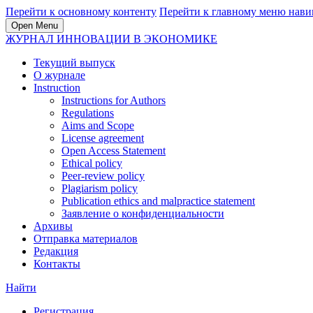
Перейти к основному контенту
Перейти к главному меню нави
Open Menu
ЖУРНАЛ ИННОВАЦИИ В ЭКОНОМИКЕ
Текущий выпуск
О журнале
Instruction
Instructions for Authors
Regulations
Aims and Scope
License agreement
Open Access Statement
Ethical policy
Peer-review policy
Plagiarism policy
Publication ethics and malpractice statement
Заявление о конфиденциальности
Архивы
Отправка материалов
Редакция
Контакты
Найти
Регистрация