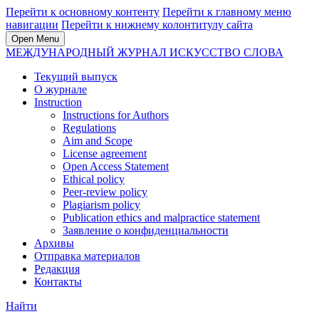
Перейти к основному контенту
Перейти к главному меню
навигации
Перейти к нижнему колонтитулу сайта
Open Menu
МЕЖДУНАРОДНЫЙ ЖУРНАЛ ИСКУССТВО СЛОВА
Текущий выпуск
О журнале
Instruction
Instructions for Authors
Regulations
Aim and Scope
License agreement
Open Access Statement
Ethical policy
Peer-review policy
Plagiarism policy
Publication ethics and malpractice statement
Заявление о конфиденциальности
Архивы
Отправка материалов
Редакция
Контакты
Найти